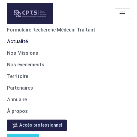
Formulaire Recherche Médecin Traitant
Actualité
Actualité
Seniors :
expérimentation d'une aide
Nos Missions
aux transports
Nos évenements
Territoire
Accueil
Actualité
Actualité
Seniors : expérimentation d'une aide aux transports
Partenaires
Annuaire
À propos
Accès professionnel