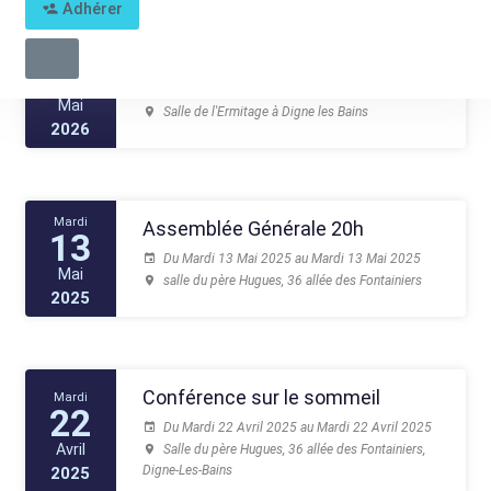
Adhérer
Mardi
Assemblée générale 2026
26
Du Mardi 26 Mai 2026 au Mardi 26 Mai 2026
Mai
Salle de l'Ermitage à Digne les Bains
2026
Mardi
Assemblée Générale 20h
13
Du Mardi 13 Mai 2025 au Mardi 13 Mai 2025
Mai
salle du père Hugues, 36 allée des Fontainiers
2025
Conférence sur le sommeil
Mardi
22
Du Mardi 22 Avril 2025 au Mardi 22 Avril 2025
Avril
Salle du père Hugues, 36 allée des Fontainiers,
Digne-Les-Bains
2025