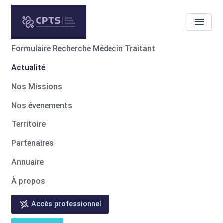
Formulaire Recherche Médecin Traitant
Actualité
Actualité
Augmentation des
cas de Mpox
Nos Missions
Nos évenements
Accueil
Actualité
Actualité
Augmentation des cas de Mpox
Territoire
Partenaires
Annuaire
À propos
Accès professionnel