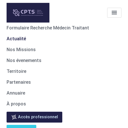
Formulaire Recherche Médecin Traitant
Actualité
Actualité
Communication
contre les violences à
Nos Missions
l'encontre des soignants !
Nos évenements
Territoire
Accueil
Actualité
Actualité
Communication contre les violences à l'encontre des soignants !
Partenaires
Annuaire
À propos
Accès professionnel