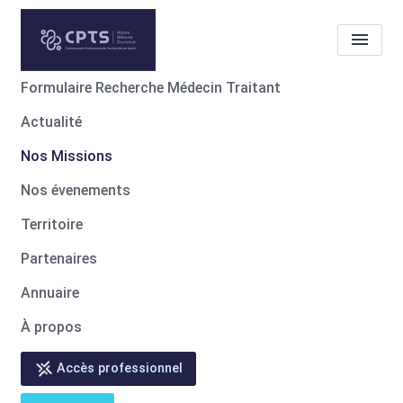
Formulaire Recherche Médecin Traitant
Actualité
Nos Missions
Recensement
des patients en recherche de
Nos Missions
médecin traitant
Nos évenements
Territoire
Accueil
Nos Missions
Nos Missions
Recensement des patients en recherche de médecin traitant
Partenaires
Annuaire
À propos
Accès professionnel