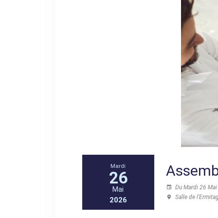
Assembl
Mardi
26
Du Mardi 26 Mai
Mai
Salle de l'Ermita
2026