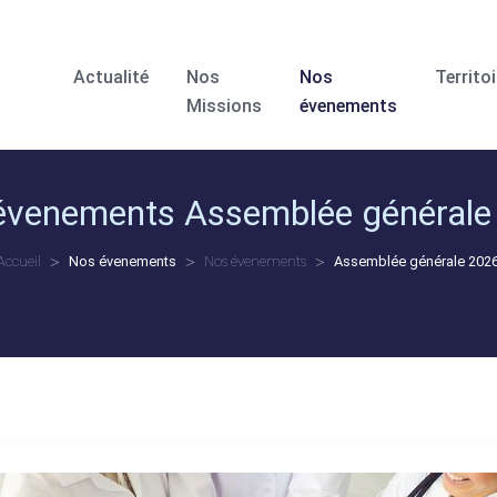
Actualité
Nos
Nos
Territoi
Missions
évenements
évenements
Assemblée générale
Accueil
Nos évenements
Nos évenements
Assemblée générale 202