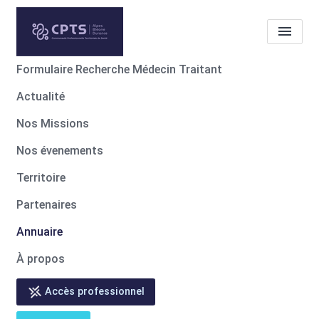
Formulaire Recherche Médecin Traitant
Actualité
Les professionnels de santé
membres de notre CPTS
Nos Missions
Patricia DEYRES
Nos évenements
Territoire
Accueil
Les professionnels de santé membres de notre CPTS
Les professionnels de santé membres de notre CPTS
Partenaires
Patricia DEYRES
Annuaire
À propos
Accès professionnel
Retour