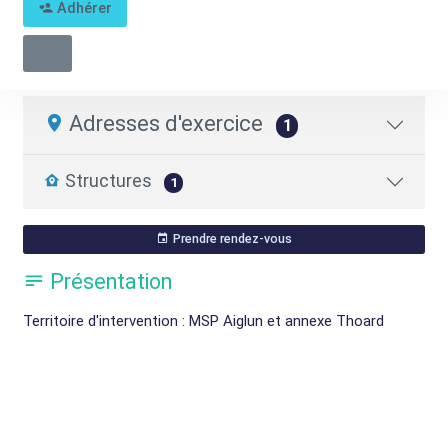
Adhérer
Patricia DEYRES
Coordinateur.trice MSP
04 23 36 07 05
Adresses d'exercice
1
Structures
1
Prendre rendez-vous
Présentation
Territoire d'intervention : MSP Aiglun et annexe Thoard