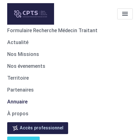
Formulaire Recherche Médecin Traitant
Actualité
Les professionnels de santé
membres de notre CPTS
Nos Missions
Jean Noel ISNARDON
Nos évenements
Territoire
Accueil
Les professionnels de santé membres de notre CPTS
Les professionnels de santé membres de notre CPTS
Partenaires
Jean Noel ISNARDON
Annuaire
À propos
Accès professionnel
Retour